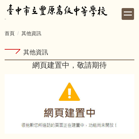
跳
到
主
要
首頁
其他資訊
內
容
區
其他資訊
網頁建置中，敬請期待