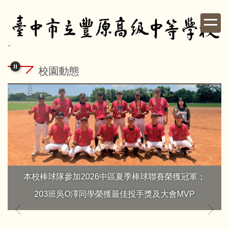
跳
到
主
要
內
容
校園動態
區
本校棒球隊參加2026中區夏季棒球聯賽榮獲冠軍；
203班吳O澤同學榮獲最佳投手獎及大會MVP