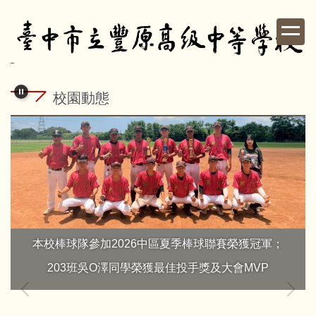
跳
到
主
要
內
容
校園動態
區
本校棒球隊參加2026中區夏季棒球聯賽榮獲冠軍；
203班吳O澤同學榮獲最佳投手獎及大會MVP